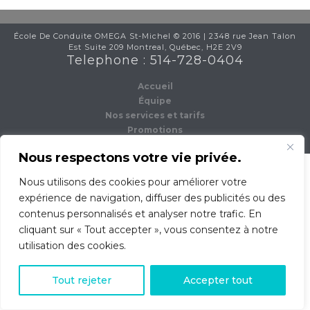
École De Conduite OMEGA St-Michel © 2016 | 2348 rue Jean Talon
Est Suite 209 Montreal, Québec, H2E 2V9
Telephone : 514-728-0404
Accueil
Équipe
Nos services et tarifs
Promotions
Contact
Nous respectons votre vie privée.
Nous utilisons des cookies pour améliorer votre
expérience de navigation, diffuser des publicités ou des
contenus personnalisés et analyser notre trafic. En
cliquant sur « Tout accepter », vous consentez à notre
utilisation des cookies.
0
Tout rejeter
Accepter tout