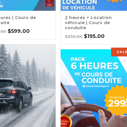
0
5.00
eures | Cours de
2 heures + Location
uite
véhicule | Cours de
conduite
Original
Current
$
599.00
.00
Original
Current
$
195.00
$
230.00
price
price
price
price
was:
is:
was:
is:
$675.00.
$599.00.
SAL
$230.00.
$195.00.