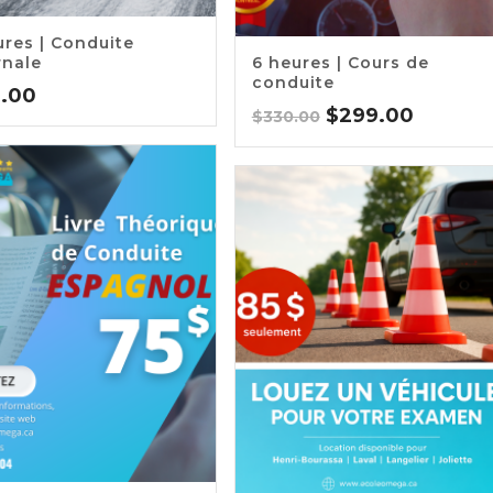
ures | Conduite
5.00
rnale
6 heures | Cours de
conduite
9.00
Original
Current
$
299.00
$
330.00
price
price
was:
is:
$330.00.
$299.0