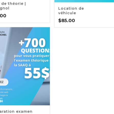
0
 de théorie |
5.00
gnol
Location de
véhicule
.00
$
85.00
0
aration examen