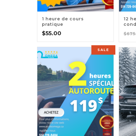
5.00
5.0
1 heure de cours
12 h
pratique
cond
$
55.00
$
675
SALE