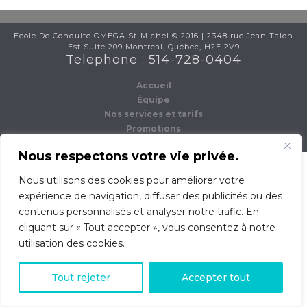
École De Conduite OMEGA St-Michel © 2016 | 2348 rue Jean Talon
Est Suite 209 Montreal, Québec, H2E 2V9
Telephone : 514-728-0404
Accueil
Équipe
Nos services et tarifs
Promotions
Contact
Nous respectons votre vie privée.
Nous utilisons des cookies pour améliorer votre
expérience de navigation, diffuser des publicités ou des
contenus personnalisés et analyser notre trafic. En
cliquant sur « Tout accepter », vous consentez à notre
utilisation des cookies.
0
Tout rejeter
Accepter tout