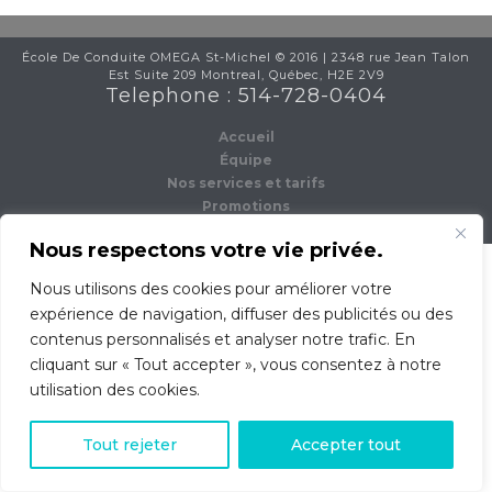
École De Conduite OMEGA St-Michel © 2016 | 2348 rue Jean Talon
Est Suite 209 Montreal, Québec, H2E 2V9
Telephone : 514-728-0404
Accueil
Équipe
Nos services et tarifs
Promotions
Contact
Nous respectons votre vie privée.
Nous utilisons des cookies pour améliorer votre
expérience de navigation, diffuser des publicités ou des
contenus personnalisés et analyser notre trafic. En
cliquant sur « Tout accepter », vous consentez à notre
utilisation des cookies.
0
Tout rejeter
Accepter tout