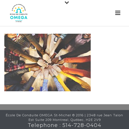
École De Conduite OMEGA St-Michel © 2016 | 2348 rue Jean Talon
Est Suite 209 Montreal, Québec, H2E 2V9
Telephone : 514-728-0404