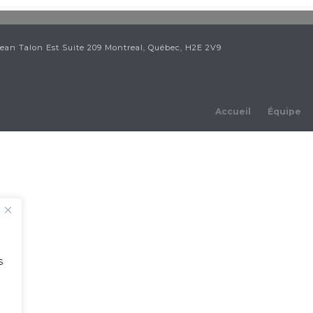
ean Talon Est Suite 209 Montreal, Québec, H2E 2V9
Accueil
Équipe
s