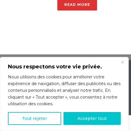
READ MORE
École De Conduite OMEGA St-Michel © 2016 | 2348 rue Jean Talon
Nous respectons votre vie privée.
Est Suite 209 Montreal, Québec, H2E 2V9
Telephone : 514-728-0404
Nous utilisons des cookies pour améliorer votre
expérience de navigation, diffuser des publicités ou des
Accueil
contenus personnalisés et analyser notre trafic. En
Équipe
cliquant sur « Tout accepter », vous consentez à notre
Nos services et tarifs
utilisation des cookies.
Promotions
Contact
0
Tout rejeter
Accepter tout