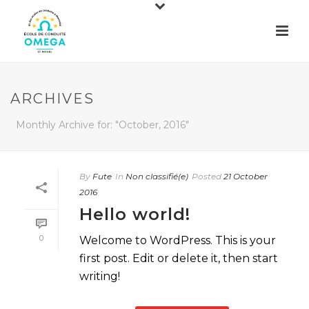
ARCHIVES
Monthly Archive for: "October, 2016"
By
Fute
In
Non classifié(e)
Posted
21 October
2016
Hello world!
0
Welcome to WordPress. This is your
first post. Edit or delete it, then start
writing!