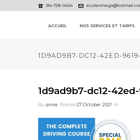
514-728-0404
ecoleomega@hotmail.c
ACCUEIL
NOS SERVICES ET TARIFS
1D9AD9B7-DC12-42ED-9619
1d9ad9b7-dc12-42ed-
By
annie
Posted
27 October 2021
In