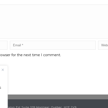
rowser for the next time I comment.
s
ean Talon Est Suite 209 Montreal, Québec, H2E 2V9