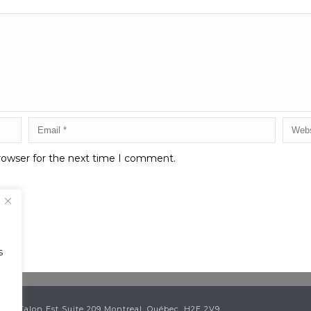
rowser for the next time I comment.
s
ean Talon Est Suite 209 Montreal, Québec, H2E 2V9