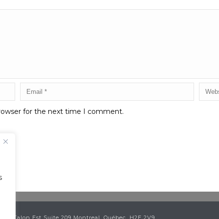
rowser for the next time I comment.
s
ean Talon Est Suite 209 Montreal, Québec, H2E 2V9