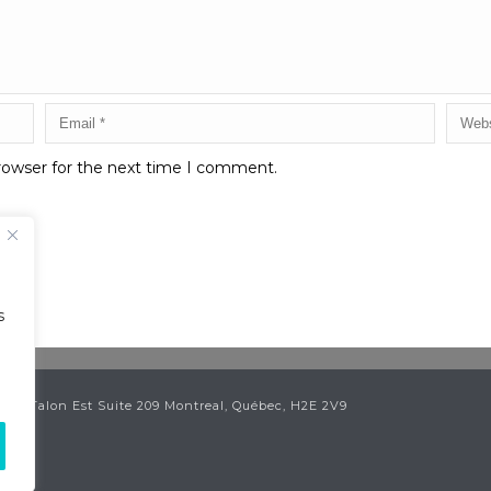
rowser for the next time I comment.
s
ean Talon Est Suite 209 Montreal, Québec, H2E 2V9